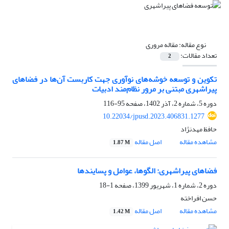
نوع مقاله:
مقاله مروری
تعداد مقالات:
2
تکوین و توسعه خوشه‌های نوآوری جهت کاربست آن‌ها در فضاهای
پیراشهری مبتنی بر مرور نظام‌مند ادبیات
دوره 5، شماره 2، آذر 1402، صفحه
95-116
10.22034/jpusd.2023.406831.1277
حافظ مهدنژاد
مشاهده مقاله
اصل مقاله
1.87 M
فضاهای پیراشهری: الگوها، عوامل و پسایندها
دوره 2، شماره 1، شهریور 1399، صفحه
1-18
حسن افراخته
مشاهده مقاله
اصل مقاله
1.42 M