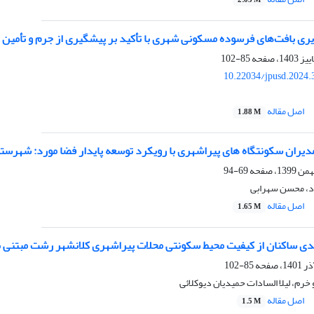
2.03 M
 بافت‌های فرسوده مسکونی شهری با تأکید بر پیشگیری از جرم و تأمین امنیت (مورد
85-102
10.22034/jpusd.2024.
اصل مقاله
1.88 M
دیران سکونتگاه های پیراشهری با رویکرد توسعه پایدار فضا مورد: شهرست
69-94
اد، محسن سهرابی
اصل مقاله
1.65 M
ندی ساکنان از کیفیت محیط سکونتی محلات پیراشهری کلانشهر رشت مبتنی 
85-102
و خرم، لیلا السادات حمیدیان دیوکلائی
اصل مقاله
1.5 M