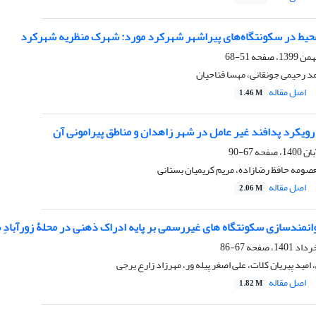
محیط در سکونتگاه‌های پیراشهر شهرکرد مورد: شهرک منظریه شهرکرد
51-68
مد رحیمی جونقانی، مهسا فتاحیان
اصل مقاله
1.46 M
ویکرد پدافند غیر عامل در شهر زاهدان و مناطق پیرامونی آن
67-90
صومه حافظ رضازاده، مریم کریمیان بستانی
اصل مقاله
2.06 M
وانمندسازی سکونتگاه های غیررسمی بر پایه ادراک ذهنی در محلۀ زورآبادِ
67-86
، امید پیریان کلات، علی اصغر پیله ور، مهرزاد زارع یرجی
اصل مقاله
1.82 M