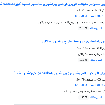
لایی شدن بر تحولات کاربری اراضی پیراشهری کلانشهر مشهد(موردمطالعه: ش
71-94
10.22034/jpusd.2023.
ره صادقلو، حمید شایان، روح الله اسدی، مهدی بازرگان
اصل مقاله
2.13 M
ری اقتصادی در روستاهای پیراشهری ملکان
79-96
البی فرد، محمد ولائی
اصل مقاله
1.56 M
میان افزا در اراضی شهری و پیراشهری (مطالعه موردی: شهر رشت)
79-96
10.22034/jpusd.2023.
کی، محمدتقی معصومی، حسین نظم فر
اصل مقاله
1.65 M