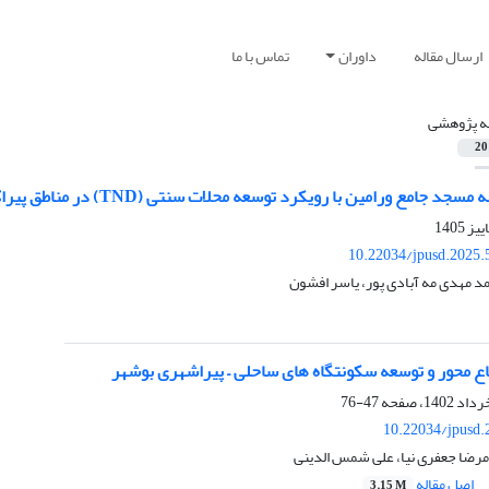
ارسال مقاله
داوران
تماس با ما
له پژوهشی
20
جامع ورامین با رویکرد توسعه محلات سنتی (TND) در مناطق پیراکلانشهری
10.22034/jpusd.2025.
د مهدی مه آبادی پور، یاسر افشون
 محور و توسعه سکونتگاه های ساحلی – پیراشهری بوشهر
47-76
10.22034/jpusd.
مرضا جعفری نیا، علی شمس الدینی
اصل مقاله
3.15 M