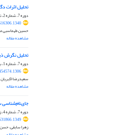
تحلیل اثرات دگر
دوره 7، شماره 2، تابستان 1404، صفحه
516306.1340
حسین طهماسبی مقد
مشاهده مقاله
تحلیل نگرش ذین
دوره 7، شماره 1، بهار 1404، صفحه
454574.1306
سعیدرضا اکبریان ر
مشاهده مقاله
جای‌نام‌شناسی س
دوره 7، شماره 4، زمستان 1404، صفحه
531866.1349
زهرا سابقی، حسن ا
مشاهده مقاله