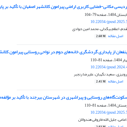
دیسی مکانی-فضایی کاربری اراضی پیرامون کلانشهر اصفهان با تأکید بر پای
79-104
10.22034/jpusd.2025.
م، اعظم بیگدلی، محمد امین جوادی
اصل مقاله
2.68 M
فعان از پایداری گردشگری خانه‌های دوم در نواحی روستایی پیرامون کلانش
81-110
10.22034/jpusd.2024.
ونیزی، سعید نگهبان، علیرضا رنجبر
اصل مقاله
2.41 M
کونت‌گاه‌های روستایی و پیراشهری در شهرستان بیرجند با تأکید بر مؤلفه‌
81-110
10.22034/jpusd.2025.
مامی، جلیل الله فاروقی هندوالان
اصل مقاله