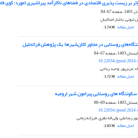
ؤثر بر زیست پذیری اقتصادی در فضاهای ناکارآمد پیراشهری (مورد: کوی فا
67-84
 ثبوتی، یاشار اصلانیان
اصل مقاله
1.74 M
اه‌های روستایی در مجاور کلان‌شهرها: یک پژوهش فراتحلیل
67-84
10.22034/jpusd.2024.
 عزیزپور، وحید ریاحی
اصل مقاله
1.72 M
کونتگاه های روستایی پیرامون شهر ارومیه
69-88
10.22034/jpusd.2024.
 رضاعلی، ولی اله نظری، فرزانه زمانی
اصل مقاله
2.03 M