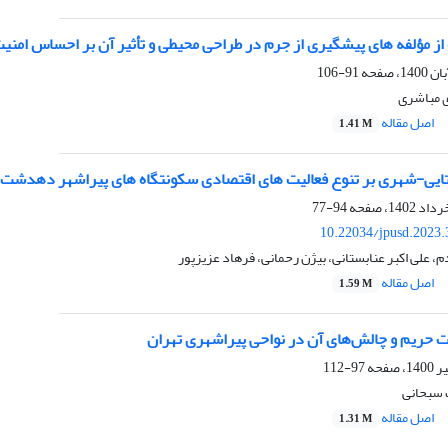
 از مؤلفه های پیشگیری از جرم در طراحی محیطی و تأثیر آن بر احساس امنی
91-106
ی مباشری
اصل مقاله
1.41 M
ستایی-شهری بر تنوع فعالیت های اقتصادی سکونتگاه های پیراشهر دهدشت
94-77
10.22034/jpusd.2023.
علی اکبر عنابستانی، بیژن رحمانی، فرهاد عزیزپور
اصل مقاله
1.59 M
ت حریم و چالش‌های آن در نواحی پیراشهری تهران
97-112
 سبحانی
اصل مقاله
1.31 M