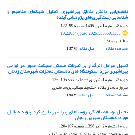
نقشه‌یابی دانش مناطق پیراشهری: تحلیل شبکه‌ای مفاهیم و
شناسایی جهت‌گیری‌های پژوهشی آینده
دوره 8، شماره 1، بهار 1405، صفحه
99-122
10.22034/jpusd.2025.535550.1355
حافظ مهدنژاد
مشاهده مقاله
اصل مقاله
1.57 M
تحلیل عوامل اثرگذار بر تحولات مسکن معیشت محور در نواحی
پیراشهری مورد: سکونتگاه های دهستان معجزات شهرستان زنجان
دوره 2، شماره 1، شهریور 1399، صفحه
105-126
بهروز محمدی یگانه، جشمید عینالی، پریسا منبری
مشاهده مقاله
اصل مقاله
1.94 M
تحلیل توسعه یافتگی روستاهای پیراشهر با رویکرد پیوند متقابل
مورد: دهستان سهرین زنجان
دوره 1، شماره 2، آذر 1398، صفحه
107-120
منیژه احمدی، محمد تقی حیدری، محمد علی بیگدلی