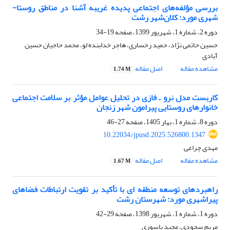
بررسی مؤلفه‌های اجتماعی پدیده غریبه آشنا در مناطق روستا-
شهری مورد: کلان‌شهر رشت
دوره 2، شماره 1، شهریور 1399، صفحه
19-34
حسین حاتمی نژاد، حمید رخساری، هاجر خدابنده لو، محمد حاجیان حسین
آبادی
مشاهده مقاله
اصل مقاله
1.74 M
کاربست مدل نرو ـ فازی در تحلیل عوامل مؤثر بر سلامت اجتماعی
خانوارهای روستایی پیرامون شهر زنجان
دوره 8، شماره 1، بهار 1405، صفحه
27-46
10.22034/jpusd.2025.526800.1347
مهدی چراغی
مشاهده مقاله
اصل مقاله
1.67 M
راهبردهای توسعه منطقه ای با تأکید بر تقویت ارتباطات فضاهای
پیراشهری مورد: شهرستان رشت
دوره 1، شماره 1، شهریور 1398، صفحه
29-42
مریم سجودی، مجید یاسوری