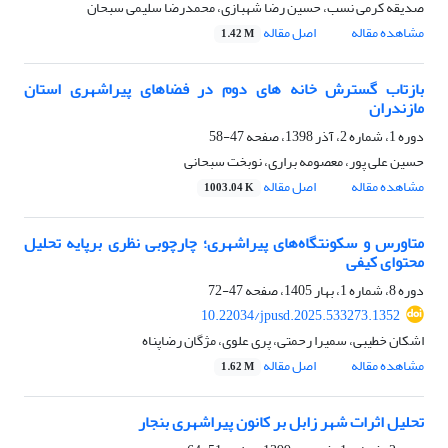
صدیقه کرمی نسب، حسین رضا شهبازی، محمدرضا سلیمی سبحان
مشاهده مقاله
اصل مقاله
1.42 M
بازتاب گسترش خانه های دوم در فضاهای پیراشهری استان
مازندران
دوره 1، شماره 2، آذر 1398، صفحه
47-58
حسین علی پور، معصومه براری، نوبخت سبحانی
مشاهده مقاله
اصل مقاله
1003.04 K
متاورس و سکونتگاه‌های پیراشهری؛ چارچوبی نظری برپایه تحلیل
محتوای کیفی
دوره 8، شماره 1، بهار 1405، صفحه
47-72
10.22034/jpusd.2025.533273.1352
اشکان خطیبی، سمیرا رحمتی، پری علوی، مژگان رضاپناه
مشاهده مقاله
اصل مقاله
1.62 M
تحلیل اثرات شهر زابل بر کانون پیراشهری بنجار