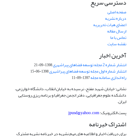
دسترسی سریع
صفحه اصلی
درباره نشریه
اعضای هیات تحریریه
ارسال مقاله
تماس با ما
نقشه سایت
آخرین اخبار
انتشار شماره 2 مجله توسعه فضاهای پیراشهری
1398-09-21
انتشار شماره اول مجله توسعه فضاهای پیراشهری
1398-06-15
راه اندازی سامانه مجله
1397-09-11
نشانی: خیابان شهید مفتح، نرسیده به خیابان انقلاب، دانشگاه خوارزمی،
دانشکده علوم جغرافیایی، دفتر انجمن جغرافیا و برنامه ریزی روستایی
ایران.
پست الکترونیک:
jpusd@yahoo.com
اشتراک خبرنامه
برای دریافت اخبار و اطلاعیه های مهم نشریه در خبرنامه نشریه مشترک