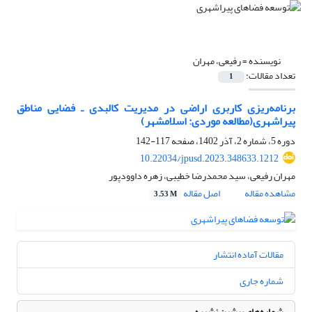
نویسنده =
رفیعی، مهران
تعداد مقالات:
1
برنامه‌ریزی کاربری اراضی در مدیریت کالبدی ـ فضایی مناطق
پیراشهری(مطالعه موردی: اسلامشهر)
دوره 5، شماره 2، آذر 1402، صفحه
117-142
10.22034/jpusd.2023.348633.1212
مهران رفیعی، سید محمدرضا خطیبی، زهره داوودپور
مشاهده مقاله
اصل مقاله
3.53 M
مقالات آماده انتشار
شماره جاری
شماره‌های پیشین نشریه