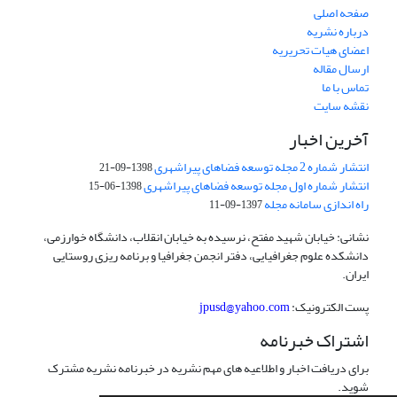
صفحه اصلی
درباره نشریه
اعضای هیات تحریریه
ارسال مقاله
تماس با ما
نقشه سایت
آخرین اخبار
انتشار شماره 2 مجله توسعه فضاهای پیراشهری
1398-09-21
انتشار شماره اول مجله توسعه فضاهای پیراشهری
1398-06-15
راه اندازی سامانه مجله
1397-09-11
نشانی: خیابان شهید مفتح، نرسیده به خیابان انقلاب، دانشگاه خوارزمی،
دانشکده علوم جغرافیایی، دفتر انجمن جغرافیا و برنامه ریزی روستایی
ایران.
پست الکترونیک:
jpusd@yahoo.com
اشتراک خبرنامه
برای دریافت اخبار و اطلاعیه های مهم نشریه در خبرنامه نشریه مشترک
شوید.