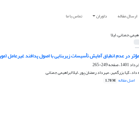
ارسال مقاله
داوران
تماس با ما
هیمی جمنانی، لیلا
ؤثر در عدم انطباق آمایش تأسیسات زیربنایی با اصول پدافند غیرعامل (مور
249-265
اد، کیا بزرگمهر، مهرداد رمضان پور، لیلا ابراهیمی جمنانی
اصل مقاله
1.78 M