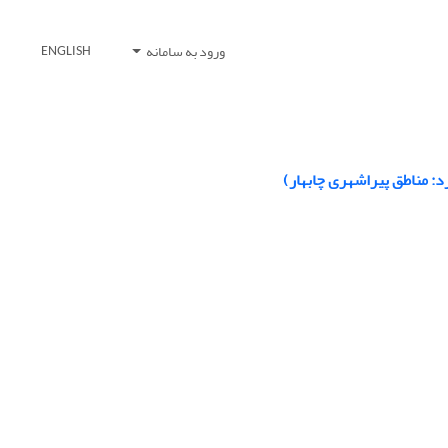
ورود به سامانه
ENGLISH
د: مناطق پیراشهری چابهار)