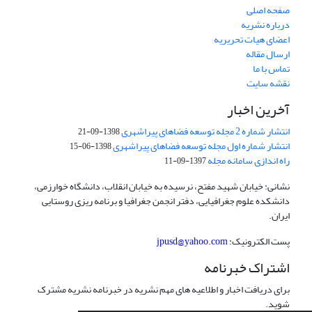
صفحه اصلی
درباره نشریه
اعضای هیات تحریریه
ارسال مقاله
تماس با ما
نقشه سایت
آخرین اخبار
انتشار شماره 2 مجله توسعه فضاهای پیراشهری
1398-09-21
انتشار شماره اول مجله توسعه فضاهای پیراشهری
1398-06-15
راه اندازی سامانه مجله
1397-09-11
نشانی: خیابان شهید مفتح، نرسیده به خیابان انقلاب، دانشگاه خوارزمی،
دانشکده علوم جغرافیایی، دفتر انجمن جغرافیا و برنامه ریزی روستایی
ایران.
پست الکترونیک:
jpusd@yahoo.com
اشتراک خبرنامه
برای دریافت اخبار و اطلاعیه های مهم نشریه در خبرنامه نشریه مشترک
شوید.