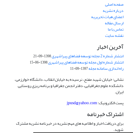
صفحه اصلی
درباره نشریه
اعضای هیات تحریریه
ارسال مقاله
تماس با ما
نقشه سایت
آخرین اخبار
انتشار شماره 2 مجله توسعه فضاهای پیراشهری
1398-09-21
انتشار شماره اول مجله توسعه فضاهای پیراشهری
1398-06-15
راه اندازی سامانه مجله
1397-09-11
نشانی: خیابان شهید مفتح، نرسیده به خیابان انقلاب، دانشگاه خوارزمی،
دانشکده علوم جغرافیایی، دفتر انجمن جغرافیا و برنامه ریزی روستایی
ایران.
پست الکترونیک:
jpusd@yahoo.com
اشتراک خبرنامه
برای دریافت اخبار و اطلاعیه های مهم نشریه در خبرنامه نشریه مشترک
شوید.