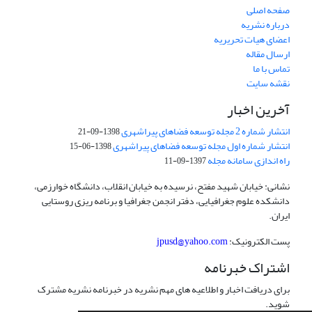
صفحه اصلی
درباره نشریه
اعضای هیات تحریریه
ارسال مقاله
تماس با ما
نقشه سایت
آخرین اخبار
انتشار شماره 2 مجله توسعه فضاهای پیراشهری
1398-09-21
انتشار شماره اول مجله توسعه فضاهای پیراشهری
1398-06-15
راه اندازی سامانه مجله
1397-09-11
نشانی: خیابان شهید مفتح، نرسیده به خیابان انقلاب، دانشگاه خوارزمی،
دانشکده علوم جغرافیایی، دفتر انجمن جغرافیا و برنامه ریزی روستایی
ایران.
پست الکترونیک:
jpusd@yahoo.com
اشتراک خبرنامه
برای دریافت اخبار و اطلاعیه های مهم نشریه در خبرنامه نشریه مشترک
شوید.