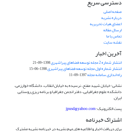
دسترسی سریع
صفحه اصلی
درباره نشریه
اعضای هیات تحریریه
ارسال مقاله
تماس با ما
نقشه سایت
آخرین اخبار
انتشار شماره 2 مجله توسعه فضاهای پیراشهری
1398-09-21
انتشار شماره اول مجله توسعه فضاهای پیراشهری
1398-06-15
راه اندازی سامانه مجله
1397-09-11
نشانی: خیابان شهید مفتح، نرسیده به خیابان انقلاب، دانشگاه خوارزمی،
دانشکده علوم جغرافیایی، دفتر انجمن جغرافیا و برنامه ریزی روستایی
ایران.
پست الکترونیک:
jpusd@yahoo.com
اشتراک خبرنامه
برای دریافت اخبار و اطلاعیه های مهم نشریه در خبرنامه نشریه مشترک