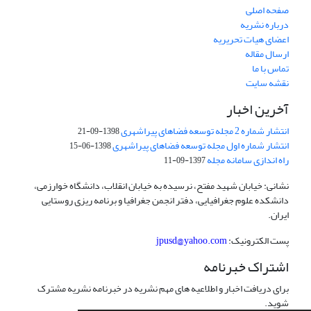
صفحه اصلی
درباره نشریه
اعضای هیات تحریریه
ارسال مقاله
تماس با ما
نقشه سایت
آخرین اخبار
انتشار شماره 2 مجله توسعه فضاهای پیراشهری
1398-09-21
انتشار شماره اول مجله توسعه فضاهای پیراشهری
1398-06-15
راه اندازی سامانه مجله
1397-09-11
نشانی: خیابان شهید مفتح، نرسیده به خیابان انقلاب، دانشگاه خوارزمی،
دانشکده علوم جغرافیایی، دفتر انجمن جغرافیا و برنامه ریزی روستایی
ایران.
پست الکترونیک:
jpusd@yahoo.com
اشتراک خبرنامه
برای دریافت اخبار و اطلاعیه های مهم نشریه در خبرنامه نشریه مشترک
شوید.