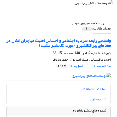
نویسنده =
امیرپور، مهناز
تعداد مقالات:
1
واسنجی رابطه سرمایه اجتماعی و احساس امنیت مهاجران افغان در
فضاهای پیراکلانشهری (مورد: کلانشهر مشهد)
دوره 4، شماره 2، آذر 1401، صفحه
151-168
احمد داغستانی، مهناز امیرپور، احمد صادقی
مشاهده مقاله
اصل مقاله
1.53 M
مقالات آماده انتشار
شماره جاری
شماره‌های پیشین نشریه