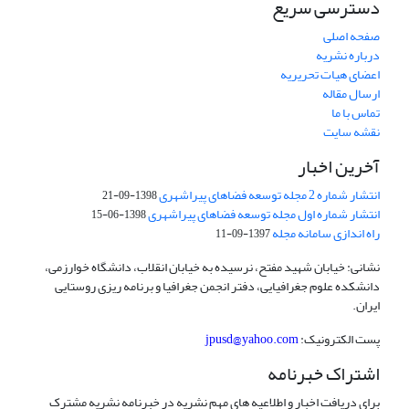
دسترسی سریع
صفحه اصلی
درباره نشریه
اعضای هیات تحریریه
ارسال مقاله
تماس با ما
نقشه سایت
آخرین اخبار
انتشار شماره 2 مجله توسعه فضاهای پیراشهری
1398-09-21
انتشار شماره اول مجله توسعه فضاهای پیراشهری
1398-06-15
راه اندازی سامانه مجله
1397-09-11
نشانی: خیابان شهید مفتح، نرسیده به خیابان انقلاب، دانشگاه خوارزمی،
دانشکده علوم جغرافیایی، دفتر انجمن جغرافیا و برنامه ریزی روستایی
ایران.
پست الکترونیک:
jpusd@yahoo.com
اشتراک خبرنامه
برای دریافت اخبار و اطلاعیه های مهم نشریه در خبرنامه نشریه مشترک