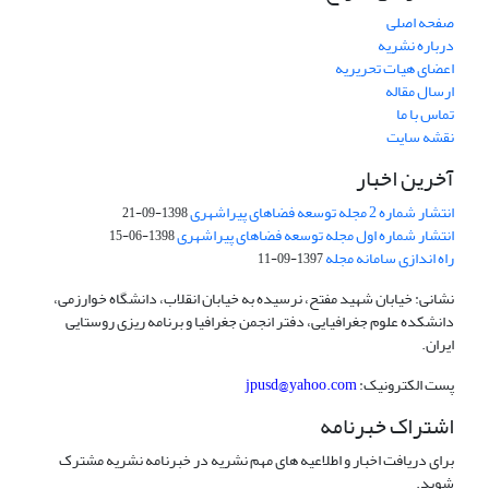
صفحه اصلی
درباره نشریه
اعضای هیات تحریریه
ارسال مقاله
تماس با ما
نقشه سایت
آخرین اخبار
انتشار شماره 2 مجله توسعه فضاهای پیراشهری
1398-09-21
انتشار شماره اول مجله توسعه فضاهای پیراشهری
1398-06-15
راه اندازی سامانه مجله
1397-09-11
نشانی: خیابان شهید مفتح، نرسیده به خیابان انقلاب، دانشگاه خوارزمی،
دانشکده علوم جغرافیایی، دفتر انجمن جغرافیا و برنامه ریزی روستایی
ایران.
پست الکترونیک:
jpusd@yahoo.com
اشتراک خبرنامه
برای دریافت اخبار و اطلاعیه های مهم نشریه در خبرنامه نشریه مشترک
شوید.