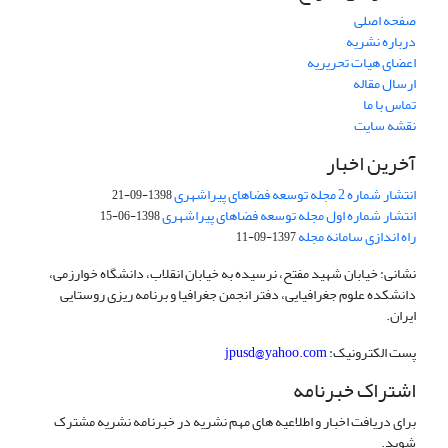
صفحه اصلی
درباره نشریه
اعضای هیات تحریریه
ارسال مقاله
تماس با ما
نقشه سایت
آخرین اخبار
انتشار شماره 2 مجله توسعه فضاهای پیراشهری
1398-09-21
انتشار شماره اول مجله توسعه فضاهای پیراشهری
1398-06-15
راه اندازی سامانه مجله
1397-09-11
نشانی: خیابان شهید مفتح، نرسیده به خیابان انقلاب، دانشگاه خوارزمی،
دانشکده علوم جغرافیایی، دفتر انجمن جغرافیا و برنامه ریزی روستایی
ایران.
پست الکترونیک:
jpusd@yahoo.com
اشتراک خبرنامه
برای دریافت اخبار و اطلاعیه های مهم نشریه در خبرنامه نشریه مشترک
شوید.