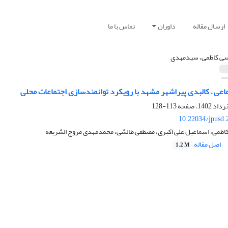
ارسال مقاله
داوران
تماس با ما
ی کاظمی، سیدمهدی
اعی – کالبدی پیراشهر مشهد با رویکرد توانمندسازی اجتماعات محلی
113-128
10.22034/jpusd.
می، اسماعیل علی اکبری، مصطفی طالشی، محمدمهدی مروج الشریعه
اصل مقاله
1.2 M