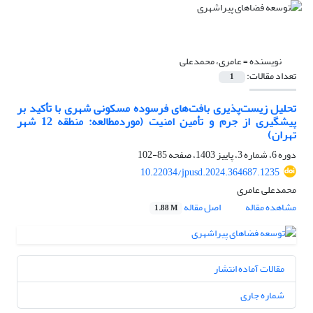
نویسنده =
عامری، محمدعلی
تعداد مقالات:
1
تحلیل زیست‌پذیری بافت‌های فرسوده مسکونی شهری با تأکید بر
پیشگیری از جرم و تأمین امنیت (موردمطالعه: منطقه 12 شهر
تهران)
دوره 6، شماره 3، پاییز 1403، صفحه
85-102
10.22034/jpusd.2024.364687.1235
محمدعلی عامری
مشاهده مقاله
اصل مقاله
1.88 M
مقالات آماده انتشار
شماره جاری