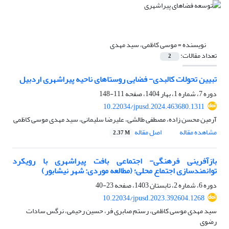
نویسنده =
موسی کاظمی، سید مهدی
تعداد مقالات:
2
تبیین تحولات کالبدی- فضایی روستاهای ناحیه پیراشهری اردبیل
دوره 7، شماره 1، بهار 1404، صفحه
111-148
10.22034/jpusd.2024.463680.1311
آرمین محسن زاده، مصطفی طالشی، علیرضا سلیمانی، سید مهدی موسی کاظمی
مشاهده مقاله
اصل مقاله
2.37 M
بازآفرینی فرهنگی- اجتماعی بافت پیراشهری با رویکرد
توانمندسازی اجتماع محلی؛ (مطالعه موردی: شهر نیشابور)
دوره 6، شماره 2، تابستان 1403، صفحه
23-40
10.22034/jpusd.2023.392604.1268
سید مهدی موسی کاظمی، رستم صابری فر، حسین رحیمی، نرگس سادات
رضوی