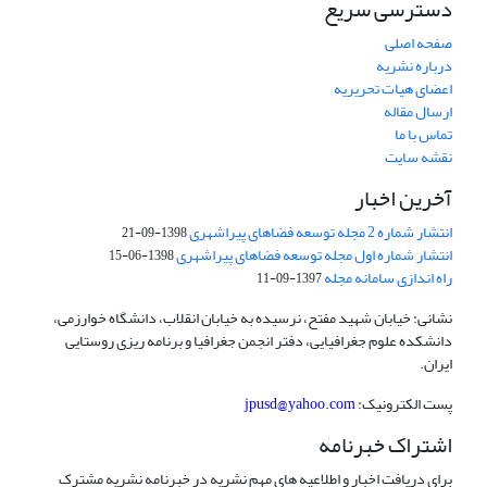
دسترسی سریع
صفحه اصلی
درباره نشریه
اعضای هیات تحریریه
ارسال مقاله
تماس با ما
نقشه سایت
آخرین اخبار
انتشار شماره 2 مجله توسعه فضاهای پیراشهری
1398-09-21
انتشار شماره اول مجله توسعه فضاهای پیراشهری
1398-06-15
راه اندازی سامانه مجله
1397-09-11
نشانی: خیابان شهید مفتح، نرسیده به خیابان انقلاب، دانشگاه خوارزمی،
دانشکده علوم جغرافیایی، دفتر انجمن جغرافیا و برنامه ریزی روستایی
ایران.
پست الکترونیک:
jpusd@yahoo.com
اشتراک خبرنامه
برای دریافت اخبار و اطلاعیه های مهم نشریه در خبرنامه نشریه مشترک