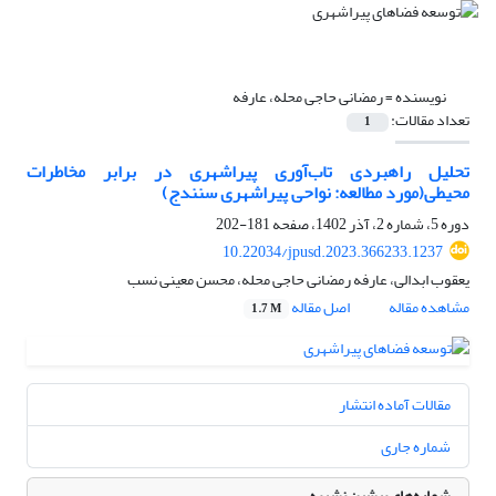
نویسنده =
رمضانی حاجی محله، عارفه
تعداد مقالات:
1
تحلیل راهبردی تاب‌آوری پیراشهری در برابر مخاطرات
محیطی(مورد مطالعه: نواحی پیراشهری سنندج)
دوره 5، شماره 2، آذر 1402، صفحه
181-202
10.22034/jpusd.2023.366233.1237
یعقوب ابدالی، عارفه رمضانی حاجی محله، محسن معینی نسب
مشاهده مقاله
اصل مقاله
1.7 M
مقالات آماده انتشار
شماره جاری
شماره‌های پیشین نشریه