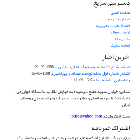
دسترسی سریع
صفحه اصلی
درباره نشریه
اعضای هیات تحریریه
ارسال مقاله
تماس با ما
نقشه سایت
آخرین اخبار
انتشار شماره 2 مجله توسعه فضاهای پیراشهری
1398-09-21
انتشار شماره اول مجله توسعه فضاهای پیراشهری
1398-06-15
راه اندازی سامانه مجله
1397-09-11
نشانی: خیابان شهید مفتح، نرسیده به خیابان انقلاب، دانشگاه خوارزمی،
دانشکده علوم جغرافیایی، دفتر انجمن جغرافیا و برنامه ریزی روستایی
ایران.
پست الکترونیک:
jpusd@yahoo.com
اشتراک خبرنامه
برای دریافت اخبار و اطلاعیه های مهم نشریه در خبرنامه نشریه مشترک