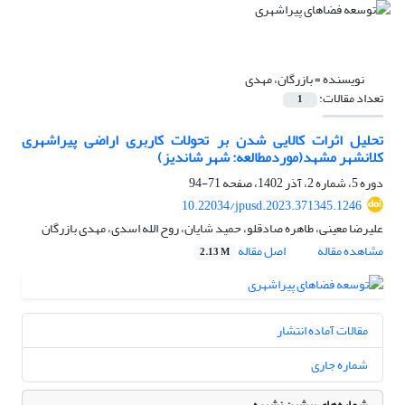
نویسنده =
بازرگان، مهدی
تعداد مقالات:
1
تحلیل اثرات کالایی شدن بر تحولات کاربری اراضی پیراشهری
کلانشهر مشهد(موردمطالعه: شهر شاندیز)
دوره 5، شماره 2، آذر 1402، صفحه
71-94
10.22034/jpusd.2023.371345.1246
علیرضا معینی، طاهره صادقلو، حمید شایان، روح الله اسدی، مهدی بازرگان
مشاهده مقاله
اصل مقاله
2.13 M
مقالات آماده انتشار
شماره جاری
شماره‌های پیشین نشریه