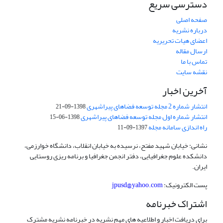
دسترسی سریع
صفحه اصلی
درباره نشریه
اعضای هیات تحریریه
ارسال مقاله
تماس با ما
نقشه سایت
آخرین اخبار
انتشار شماره 2 مجله توسعه فضاهای پیراشهری
1398-09-21
انتشار شماره اول مجله توسعه فضاهای پیراشهری
1398-06-15
راه اندازی سامانه مجله
1397-09-11
نشانی: خیابان شهید مفتح، نرسیده به خیابان انقلاب، دانشگاه خوارزمی،
دانشکده علوم جغرافیایی، دفتر انجمن جغرافیا و برنامه ریزی روستایی
ایران.
پست الکترونیک:
jpusd@yahoo.com
اشتراک خبرنامه
برای دریافت اخبار و اطلاعیه های مهم نشریه در خبرنامه نشریه مشترک