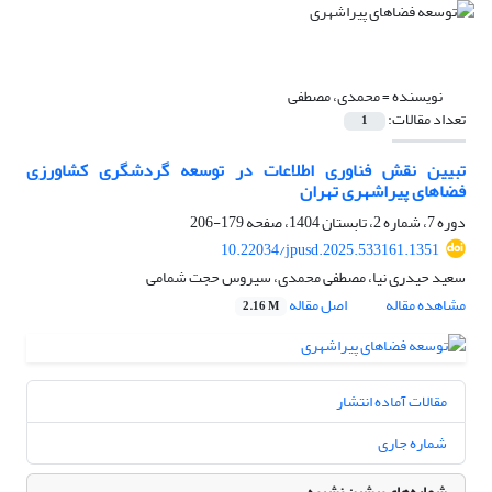
نویسنده =
محمدی، مصطفی
تعداد مقالات:
1
تبیین نقش فناوری اطلاعات در توسعه گردشگری کشاورزی
فضاهای پیراشهری تهران
دوره 7، شماره 2، تابستان 1404، صفحه
179-206
10.22034/jpusd.2025.533161.1351
سعید حیدری نیا، مصطفی محمدی، سیروس حجت شمامی
مشاهده مقاله
اصل مقاله
2.16 M
مقالات آماده انتشار
شماره جاری
شماره‌های پیشین نشریه