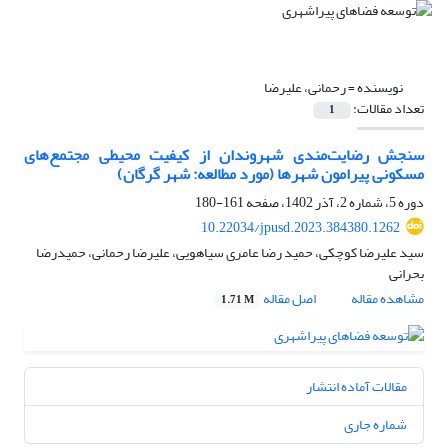
نویسنده =
رحمانی، علیرضا
تعداد مقالات:
1
سنجش رضایت‌مندی شهروندان از کیفیت محیطی مجتمع‌های
مسکونی پیرامون شهرها (مورد مطالعه: شهر گرگان)
دوره 5، شماره 2، آذر 1402، صفحه
161-180
10.22034/jpusd.2023.384380.1262
سید علیرضا کوچکی، حمید رضا عامری سیاهویی، علیرضا رحمانی، حمیدرضا
بحرانی
مشاهده مقاله
اصل مقاله
1.71 M
مقالات آماده انتشار
شماره جاری