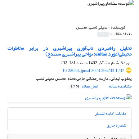
نویسنده =
معینی نسب، محسن
تعداد مقالات:
1
تحلیل راهبردی تاب‌آوری پیراشهری در برابر مخاطرات
محیطی(مورد مطالعه: نواحی پیراشهری سنندج)
دوره 5، شماره 2، آذر 1402، صفحه
181-202
10.22034/jpusd.2023.366233.1237
یعقوب ابدالی، عارفه رمضانی حاجی محله، محسن معینی نسب
مشاهده مقاله
اصل مقاله
1.7 M
مقالات آماده انتشار
شماره جاری
شماره‌های پیشین نشریه