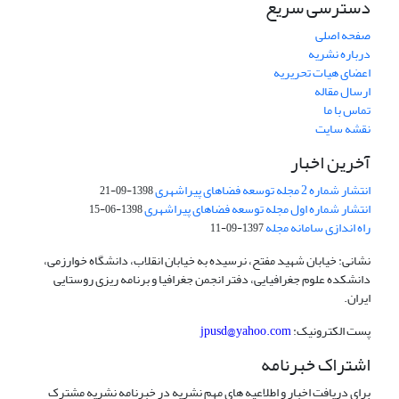
دسترسی سریع
صفحه اصلی
درباره نشریه
اعضای هیات تحریریه
ارسال مقاله
تماس با ما
نقشه سایت
آخرین اخبار
انتشار شماره 2 مجله توسعه فضاهای پیراشهری
1398-09-21
انتشار شماره اول مجله توسعه فضاهای پیراشهری
1398-06-15
راه اندازی سامانه مجله
1397-09-11
نشانی: خیابان شهید مفتح، نرسیده به خیابان انقلاب، دانشگاه خوارزمی،
دانشکده علوم جغرافیایی، دفتر انجمن جغرافیا و برنامه ریزی روستایی
ایران.
پست الکترونیک:
jpusd@yahoo.com
اشتراک خبرنامه
برای دریافت اخبار و اطلاعیه های مهم نشریه در خبرنامه نشریه مشترک