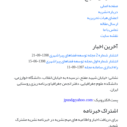
صفحه اصلی
درباره نشریه
اعضای هیات تحریریه
ارسال مقاله
تماس با ما
نقشه سایت
آخرین اخبار
انتشار شماره 2 مجله توسعه فضاهای پیراشهری
1398-09-21
انتشار شماره اول مجله توسعه فضاهای پیراشهری
1398-06-15
راه اندازی سامانه مجله
1397-09-11
نشانی: خیابان شهید مفتح، نرسیده به خیابان انقلاب، دانشگاه خوارزمی،
دانشکده علوم جغرافیایی، دفتر انجمن جغرافیا و برنامه ریزی روستایی
ایران.
پست الکترونیک:
jpusd@yahoo.com
اشتراک خبرنامه
برای دریافت اخبار و اطلاعیه های مهم نشریه در خبرنامه نشریه مشترک
شوید.