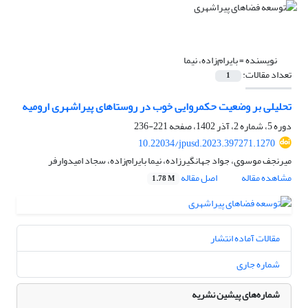
نویسنده =
بایرام‌زاده، نیما
تعداد مقالات:
1
تحلیلی بر وضعیت حکمروایی خوب در روستاهای پیراشهری ارومیه
دوره 5، شماره 2، آذر 1402، صفحه
221-236
10.22034/jpusd.2023.397271.1270
میرنجف موسوی، جواد جهانگیرزاده، نیما بایرام‌زاده، سجاد امیدوارفر
مشاهده مقاله
اصل مقاله
1.78 M
مقالات آماده انتشار
شماره جاری
شماره‌های پیشین نشریه