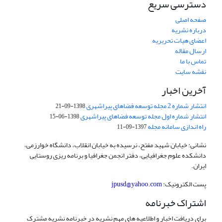
دسترسی سریع
صفحه اصلی
درباره نشریه
اعضای هیات تحریریه
ارسال مقاله
تماس با ما
نقشه سایت
آخرین اخبار
انتشار شماره 2 مجله توسعه فضاهای پیراشهری
1398-09-21
انتشار شماره اول مجله توسعه فضاهای پیراشهری
1398-06-15
راه اندازی سامانه مجله
1397-09-11
نشانی: خیابان شهید مفتح، نرسیده به خیابان انقلاب، دانشگاه خوارزمی،
دانشکده علوم جغرافیایی، دفتر انجمن جغرافیا و برنامه ریزی روستایی
ایران.
پست الکترونیک:
jpusd@yahoo.com
اشتراک خبرنامه
برای دریافت اخبار و اطلاعیه های مهم نشریه در خبرنامه نشریه مشترک