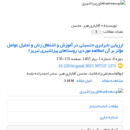
نویسنده =
آقایاری هیر، محسن
تعداد مقالات:
1
ارزیابی نابرابری جنسیتی در آموزش و اشتغال زنان و تحلیل عوامل
مؤثر بر آن (مطالعه موردی: روستاهای پیراشهری تبریز)
دوره 6، شماره 1، بهار 1403، صفحه
131-156
10.22034/jpusd.2023.397537.1271
ابوالقاسم تقی زادفانید، محسن آقایاری هیر، سحر احمدزاده نقده
مشاهده مقاله
اصل مقاله
3.18 M
مقالات آماده انتشار
شماره جاری
شماره‌های پیشین نشریه