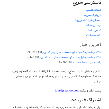
دسترسی سریع
صفحه اصلی
درباره نشریه
اعضای هیات تحریریه
ارسال مقاله
تماس با ما
نقشه سایت
آخرین اخبار
انتشار شماره 2 مجله توسعه فضاهای پیراشهری
1398-09-21
انتشار شماره اول مجله توسعه فضاهای پیراشهری
1398-06-15
راه اندازی سامانه مجله
1397-09-11
نشانی: خیابان شهید مفتح، نرسیده به خیابان انقلاب، دانشگاه خوارزمی،
دانشکده علوم جغرافیایی، دفتر انجمن جغرافیا و برنامه ریزی روستایی
ایران.
پست الکترونیک:
jpusd@yahoo.com
اشتراک خبرنامه
برای دریافت اخبار و اطلاعیه های مهم نشریه در خبرنامه نشریه مشترک