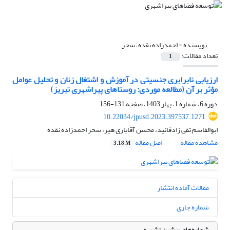
نویسنده =
احمدزاده نقده، سحر
تعداد مقالات:
1
ارزیابی نابرابری جنسیتی در آموزش و اشتغال زنان و تحلیل عوامل
مؤثر بر آن (مطالعه موردی: روستاهای پیراشهری تبریز)
دوره 6، شماره 1، بهار 1403، صفحه
131-156
10.22034/jpusd.2023.397537.1271
ابوالقاسم تقی زادفانید، محسن آقایاری هیر، سحر احمدزاده نقده
مشاهده مقاله
اصل مقاله
3.18 M
مقالات آماده انتشار
شماره جاری
شماره‌های پیشین نشریه