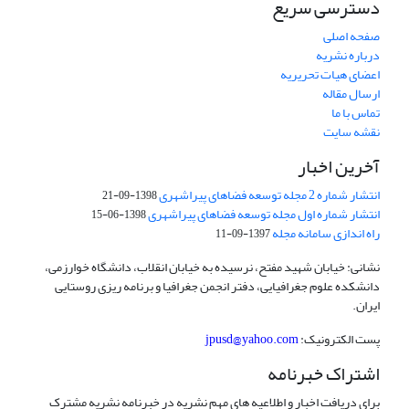
دسترسی سریع
صفحه اصلی
درباره نشریه
اعضای هیات تحریریه
ارسال مقاله
تماس با ما
نقشه سایت
آخرین اخبار
انتشار شماره 2 مجله توسعه فضاهای پیراشهری
1398-09-21
انتشار شماره اول مجله توسعه فضاهای پیراشهری
1398-06-15
راه اندازی سامانه مجله
1397-09-11
نشانی: خیابان شهید مفتح، نرسیده به خیابان انقلاب، دانشگاه خوارزمی،
دانشکده علوم جغرافیایی، دفتر انجمن جغرافیا و برنامه ریزی روستایی
ایران.
پست الکترونیک:
jpusd@yahoo.com
اشتراک خبرنامه
برای دریافت اخبار و اطلاعیه های مهم نشریه در خبرنامه نشریه مشترک