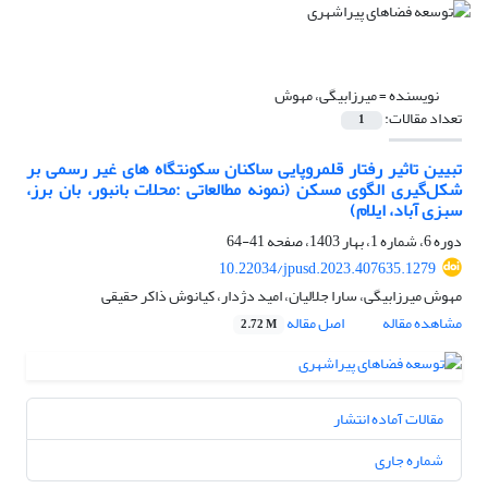
نویسنده =
میرزابیگی، مهوش
تعداد مقالات:
1
تبیین تاثیر رفتار قلمروپایی ساکنان سکونتگاه های غیر رسمی بر
شکل‌گیری الگوی مسکن (نمونه مطالعاتی :محلات بانبور، بان برز،
سبزی آباد، ایلام)
دوره 6، شماره 1، بهار 1403، صفحه
41-64
10.22034/jpusd.2023.407635.1279
مهوش میرزابیگی، سارا جلالیان، امید دژدار، کیانوش ذاکر حقیقی
مشاهده مقاله
اصل مقاله
2.72 M
مقالات آماده انتشار
شماره جاری