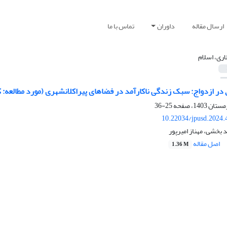
ارسال مقاله
داوران
تماس با ما
اری، اسلام
در ازدواج: سبک زندگی ناکارآمد در فضاهای پیراکلانشهری (مورد مطالعه: 
25-36
10.22034/jpusd.2024.
 بخشی، مهناز امیرپور
اصل مقاله
1.36 M