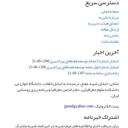
دسترسی سریع
صفحه اصلی
درباره نشریه
اعضای هیات تحریریه
ارسال مقاله
تماس با ما
نقشه سایت
آخرین اخبار
انتشار شماره 2 مجله توسعه فضاهای پیراشهری
1398-09-21
انتشار شماره اول مجله توسعه فضاهای پیراشهری
1398-06-15
راه اندازی سامانه مجله
1397-09-11
نشانی: خیابان شهید مفتح، نرسیده به خیابان انقلاب، دانشگاه خوارزمی،
دانشکده علوم جغرافیایی، دفتر انجمن جغرافیا و برنامه ریزی روستایی
ایران.
پست الکترونیک:
jpusd@yahoo.com
اشتراک خبرنامه
برای دریافت اخبار و اطلاعیه های مهم نشریه در خبرنامه نشریه مشترک