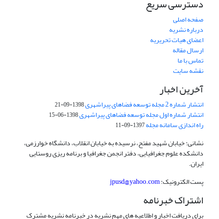
دسترسی سریع
صفحه اصلی
درباره نشریه
اعضای هیات تحریریه
ارسال مقاله
تماس با ما
نقشه سایت
آخرین اخبار
انتشار شماره 2 مجله توسعه فضاهای پیراشهری
1398-09-21
انتشار شماره اول مجله توسعه فضاهای پیراشهری
1398-06-15
راه اندازی سامانه مجله
1397-09-11
نشانی: خیابان شهید مفتح، نرسیده به خیابان انقلاب، دانشگاه خوارزمی،
دانشکده علوم جغرافیایی، دفتر انجمن جغرافیا و برنامه ریزی روستایی
ایران.
پست الکترونیک:
jpusd@yahoo.com
اشتراک خبرنامه
برای دریافت اخبار و اطلاعیه های مهم نشریه در خبرنامه نشریه مشترک