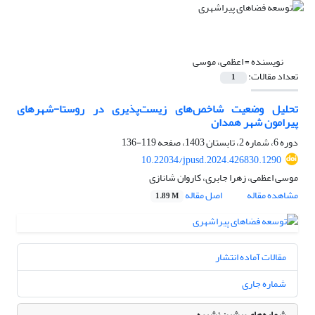
نویسنده =
اعظمی، موسی
تعداد مقالات:
1
تحلیل وضعیت شاخص‌های زیست‌پذیری در روستا-شهرهای
پیرامون شهر همدان
دوره 6، شماره 2، تابستان 1403، صفحه
119-136
10.22034/jpusd.2024.426830.1290
موسی اعظمی، زهرا جابری، کاروان شانازی
مشاهده مقاله
اصل مقاله
1.89 M
مقالات آماده انتشار
شماره جاری
شماره‌های پیشین نشریه