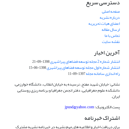
دسترسی سریع
صفحه اصلی
درباره نشریه
اعضای هیات تحریریه
ارسال مقاله
تماس با ما
نقشه سایت
آخرین اخبار
انتشار شماره 2 مجله توسعه فضاهای پیراشهری
1398-09-21
انتشار شماره اول مجله توسعه فضاهای پیراشهری
1398-06-15
راه اندازی سامانه مجله
1397-09-11
نشانی: خیابان شهید مفتح، نرسیده به خیابان انقلاب، دانشگاه خوارزمی،
دانشکده علوم جغرافیایی، دفتر انجمن جغرافیا و برنامه ریزی روستایی
ایران.
پست الکترونیک:
jpusd@yahoo.com
اشتراک خبرنامه
برای دریافت اخبار و اطلاعیه های مهم نشریه در خبرنامه نشریه مشترک