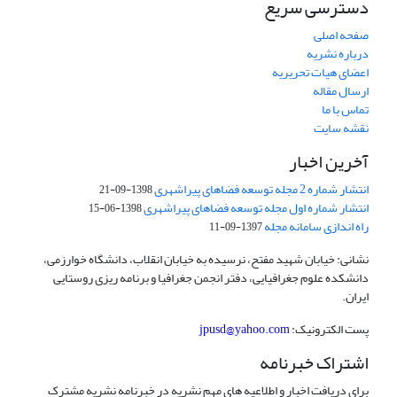
دسترسی سریع
صفحه اصلی
درباره نشریه
اعضای هیات تحریریه
ارسال مقاله
تماس با ما
نقشه سایت
آخرین اخبار
انتشار شماره 2 مجله توسعه فضاهای پیراشهری
1398-09-21
انتشار شماره اول مجله توسعه فضاهای پیراشهری
1398-06-15
راه اندازی سامانه مجله
1397-09-11
نشانی: خیابان شهید مفتح، نرسیده به خیابان انقلاب، دانشگاه خوارزمی،
دانشکده علوم جغرافیایی، دفتر انجمن جغرافیا و برنامه ریزی روستایی
ایران.
پست الکترونیک:
jpusd@yahoo.com
اشتراک خبرنامه
برای دریافت اخبار و اطلاعیه های مهم نشریه در خبرنامه نشریه مشترک