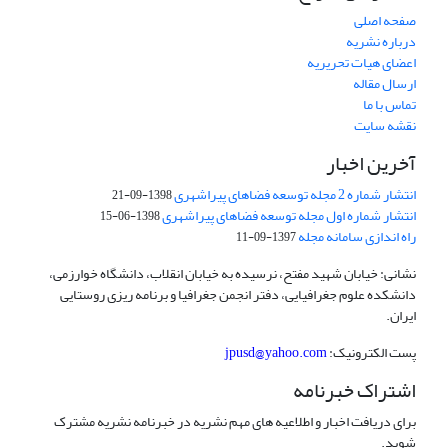
صفحه اصلی
درباره نشریه
اعضای هیات تحریریه
ارسال مقاله
تماس با ما
نقشه سایت
آخرین اخبار
انتشار شماره 2 مجله توسعه فضاهای پیراشهری
1398-09-21
انتشار شماره اول مجله توسعه فضاهای پیراشهری
1398-06-15
راه اندازی سامانه مجله
1397-09-11
نشانی: خیابان شهید مفتح، نرسیده به خیابان انقلاب، دانشگاه خوارزمی،
دانشکده علوم جغرافیایی، دفتر انجمن جغرافیا و برنامه ریزی روستایی
ایران.
پست الکترونیک:
jpusd@yahoo.com
اشتراک خبرنامه
برای دریافت اخبار و اطلاعیه های مهم نشریه در خبرنامه نشریه مشترک
شوید.