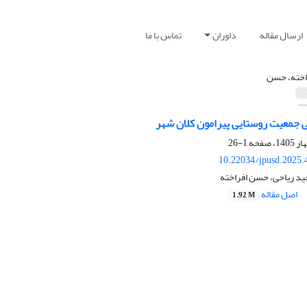
ارسال مقاله
داوران
تماس با ما
اخته، حسن
 جمعیت روستایی پیرامون کلان شهر
1-26
10.22034/jpusd.2025.
د ریاحی، حسن افراخته
اصل مقاله
1.92 M