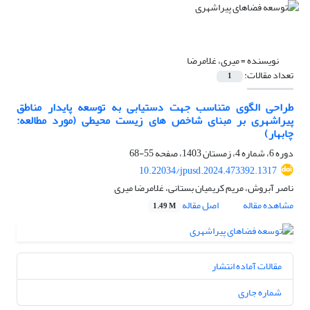
نویسنده =
میری، غلامرضا
تعداد مقالات:
1
طراحی الگوی متناسب جهت دستیابی به توسعه پایدار مناطق
پیراشهری بر مبنای شاخص های زیست محیطی (مورد مطالعه:
چابهار)
دوره 6، شماره 4، زمستان 1403، صفحه
55-68
10.22034/jpusd.2024.473392.1317
ناصر آبروش، مریم کریمیان بستانی، غلامرضا میری
مشاهده مقاله
اصل مقاله
1.49 M
مقالات آماده انتشار
شماره جاری