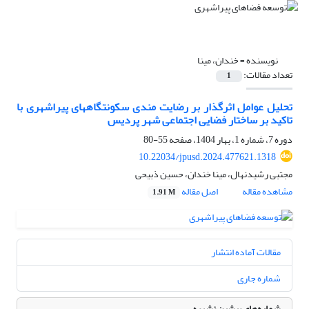
نویسنده =
خندان، مینا
تعداد مقالات:
1
تحلیل عوامل اثرگذار بر رضایت مندی سکونتگاههای پیراشهری با
تاکید بر ساختار فضایی اجتماعی شهر پردیس
دوره 7، شماره 1، بهار 1404، صفحه
55-80
10.22034/jpusd.2024.477621.1318
مجتبی رشیدنهال، مینا خندان، حسین ذبیحی
مشاهده مقاله
اصل مقاله
1.91 M
مقالات آماده انتشار
شماره جاری
شماره‌های پیشین نشریه