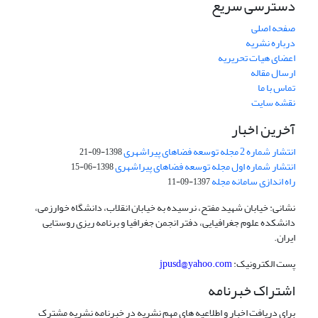
دسترسی سریع
صفحه اصلی
درباره نشریه
اعضای هیات تحریریه
ارسال مقاله
تماس با ما
نقشه سایت
آخرین اخبار
انتشار شماره 2 مجله توسعه فضاهای پیراشهری
1398-09-21
انتشار شماره اول مجله توسعه فضاهای پیراشهری
1398-06-15
راه اندازی سامانه مجله
1397-09-11
نشانی: خیابان شهید مفتح، نرسیده به خیابان انقلاب، دانشگاه خوارزمی،
دانشکده علوم جغرافیایی، دفتر انجمن جغرافیا و برنامه ریزی روستایی
ایران.
پست الکترونیک:
jpusd@yahoo.com
اشتراک خبرنامه
برای دریافت اخبار و اطلاعیه های مهم نشریه در خبرنامه نشریه مشترک