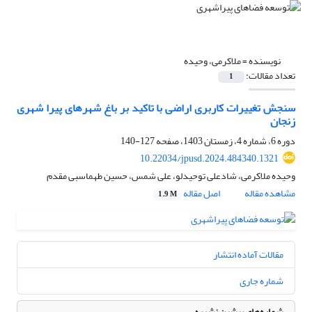
نویسنده =
ملاکرمی، وحیده
تعداد مقالات:
1
سنجش تغییرات کاربری اراضی با تاکید بر باغ شهرهای پیرا شهری
زنجان
دوره 6، شماره 4، زمستان 1403، صفحه
127-140
10.22034/jpusd.2024.484340.1321
وحیده ملاکرمی، شادعلی توحیدلو، علی شمس، حسین طهماسبی مقدم
مشاهده مقاله
اصل مقاله
1.9 M
مقالات آماده انتشار
شماره جاری
شماره‌های پیشین نشریه