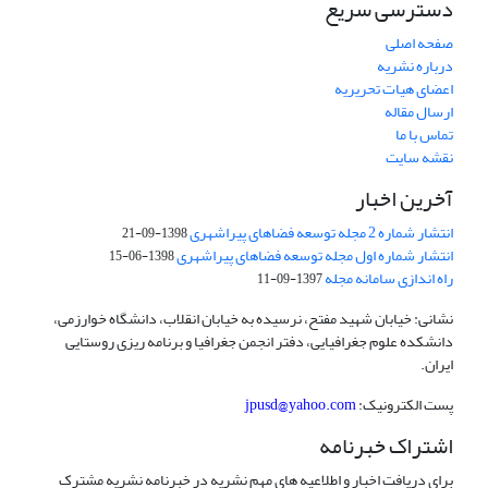
دسترسی سریع
صفحه اصلی
درباره نشریه
اعضای هیات تحریریه
ارسال مقاله
تماس با ما
نقشه سایت
آخرین اخبار
انتشار شماره 2 مجله توسعه فضاهای پیراشهری
1398-09-21
انتشار شماره اول مجله توسعه فضاهای پیراشهری
1398-06-15
راه اندازی سامانه مجله
1397-09-11
نشانی: خیابان شهید مفتح، نرسیده به خیابان انقلاب، دانشگاه خوارزمی،
دانشکده علوم جغرافیایی، دفتر انجمن جغرافیا و برنامه ریزی روستایی
ایران.
پست الکترونیک:
jpusd@yahoo.com
اشتراک خبرنامه
برای دریافت اخبار و اطلاعیه های مهم نشریه در خبرنامه نشریه مشترک