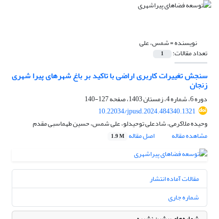
نویسنده =
شمس، علی
تعداد مقالات:
1
سنجش تغییرات کاربری اراضی با تاکید بر باغ شهرهای پیرا شهری
زنجان
دوره 6، شماره 4، زمستان 1403، صفحه
127-140
10.22034/jpusd.2024.484340.1321
وحیده ملاکرمی، شادعلی توحیدلو، علی شمس، حسین طهماسبی مقدم
مشاهده مقاله
اصل مقاله
1.9 M
مقالات آماده انتشار
شماره جاری
شماره‌های پیشین نشریه