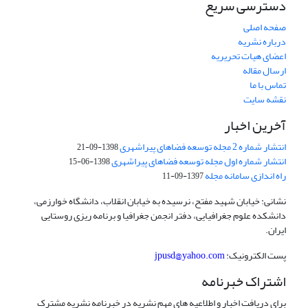
دسترسی سریع
صفحه اصلی
درباره نشریه
اعضای هیات تحریریه
ارسال مقاله
تماس با ما
نقشه سایت
آخرین اخبار
انتشار شماره 2 مجله توسعه فضاهای پیراشهری
1398-09-21
انتشار شماره اول مجله توسعه فضاهای پیراشهری
1398-06-15
راه اندازی سامانه مجله
1397-09-11
نشانی: خیابان شهید مفتح، نرسیده به خیابان انقلاب، دانشگاه خوارزمی،
دانشکده علوم جغرافیایی، دفتر انجمن جغرافیا و برنامه ریزی روستایی
ایران.
پست الکترونیک:
jpusd@yahoo.com
اشتراک خبرنامه
برای دریافت اخبار و اطلاعیه های مهم نشریه در خبرنامه نشریه مشترک