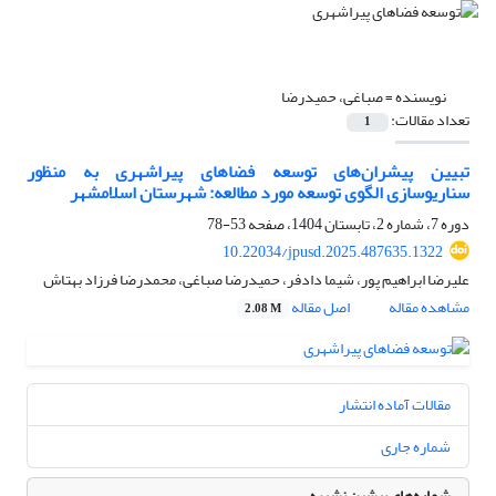
نویسنده =
صباغی، حمیدرضا
تعداد مقالات:
1
تبیین پیشران‌های توسعه فضاهای پیراشهری به منظور
سناریو‌سازی الگوی توسعه مورد مطالعه: شهرستان اسلامشهر
دوره 7، شماره 2، تابستان 1404، صفحه
53-78
10.22034/jpusd.2025.487635.1322
علیرضا ابراهیم پور، شیما دادفر، حمیدرضا صباغی، محمدرضا فرزاد بهتاش
مشاهده مقاله
اصل مقاله
2.08 M
مقالات آماده انتشار
شماره جاری
شماره‌های پیشین نشریه