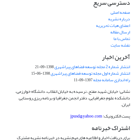
دسترسی سریع
صفحه اصلی
درباره نشریه
اعضای هیات تحریریه
ارسال مقاله
تماس با ما
نقشه سایت
آخرین اخبار
انتشار شماره 2 مجله توسعه فضاهای پیراشهری
1398-09-21
انتشار شماره اول مجله توسعه فضاهای پیراشهری
1398-06-15
راه اندازی سامانه مجله
1397-09-11
نشانی: خیابان شهید مفتح، نرسیده به خیابان انقلاب، دانشگاه خوارزمی،
دانشکده علوم جغرافیایی، دفتر انجمن جغرافیا و برنامه ریزی روستایی
ایران.
پست الکترونیک:
jpusd@yahoo.com
اشتراک خبرنامه
برای دریافت اخبار و اطلاعیه های مهم نشریه در خبرنامه نشریه مشترک