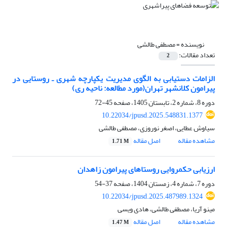
نویسنده =
مصطفی طالشی
تعداد مقالات:
2
الزامات دستیابی به الگوی مدیریت یکپارچه شهری ـ روستایی
در
پیرامون کلانشهر تهران
(مورد مطالعه: ناحیه ری)
دوره 8، شماره 2، تابستان 1405، صفحه
45-72
10.22034/jpusd.2025.548831.1377
سیاوش عطایی، اصغر نوروزی، مصطفی طالشی
مشاهده مقاله
اصل مقاله
1.71 M
ارزیابی حکمروایی روستاهای پیرامون زاهدان
دوره 7، شماره 4، زمستان 1404، صفحه
37-54
10.22034/jpusd.2025.487989.1324
مینو آریا، مصطفی طالشی، هادی ویسی
مشاهده مقاله
اصل مقاله
1.47 M