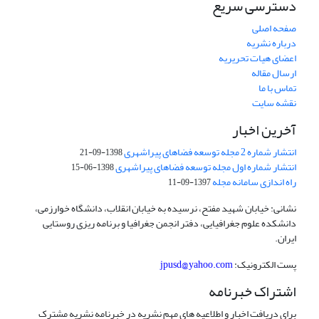
دسترسی سریع
صفحه اصلی
درباره نشریه
اعضای هیات تحریریه
ارسال مقاله
تماس با ما
نقشه سایت
آخرین اخبار
انتشار شماره 2 مجله توسعه فضاهای پیراشهری
1398-09-21
انتشار شماره اول مجله توسعه فضاهای پیراشهری
1398-06-15
راه اندازی سامانه مجله
1397-09-11
نشانی: خیابان شهید مفتح، نرسیده به خیابان انقلاب، دانشگاه خوارزمی،
دانشکده علوم جغرافیایی، دفتر انجمن جغرافیا و برنامه ریزی روستایی
ایران.
پست الکترونیک:
jpusd@yahoo.com
اشتراک خبرنامه
برای دریافت اخبار و اطلاعیه های مهم نشریه در خبرنامه نشریه مشترک