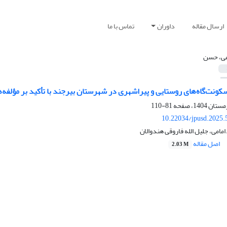
ارسال مقاله
داوران
تماس با ما
می، حسن
کونت‌گاه‌های روستایی و پیراشهری در شهرستان بیرجند با تأکید بر مؤلفه‌
81-110
10.22034/jpusd.2025.
مامی، جلیل الله فاروقی هندوالان
اصل مقاله
2.03 M