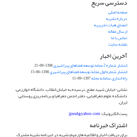
دسترسی سریع
صفحه اصلی
درباره نشریه
اعضای هیات تحریریه
ارسال مقاله
تماس با ما
نقشه سایت
آخرین اخبار
انتشار شماره 2 مجله توسعه فضاهای پیراشهری
1398-09-21
انتشار شماره اول مجله توسعه فضاهای پیراشهری
1398-06-15
راه اندازی سامانه مجله
1397-09-11
نشانی: خیابان شهید مفتح، نرسیده به خیابان انقلاب، دانشگاه خوارزمی،
دانشکده علوم جغرافیایی، دفتر انجمن جغرافیا و برنامه ریزی روستایی
ایران.
پست الکترونیک:
jpusd@yahoo.com
اشتراک خبرنامه
برای دریافت اخبار و اطلاعیه های مهم نشریه در خبرنامه نشریه مشترک