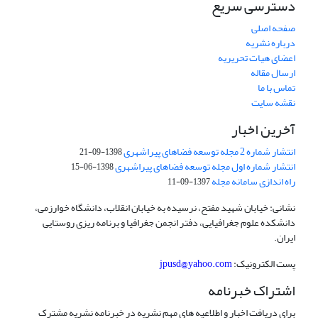
دسترسی سریع
صفحه اصلی
درباره نشریه
اعضای هیات تحریریه
ارسال مقاله
تماس با ما
نقشه سایت
آخرین اخبار
انتشار شماره 2 مجله توسعه فضاهای پیراشهری
1398-09-21
انتشار شماره اول مجله توسعه فضاهای پیراشهری
1398-06-15
راه اندازی سامانه مجله
1397-09-11
نشانی: خیابان شهید مفتح، نرسیده به خیابان انقلاب، دانشگاه خوارزمی،
دانشکده علوم جغرافیایی، دفتر انجمن جغرافیا و برنامه ریزی روستایی
ایران.
پست الکترونیک:
jpusd@yahoo.com
اشتراک خبرنامه
برای دریافت اخبار و اطلاعیه های مهم نشریه در خبرنامه نشریه مشترک