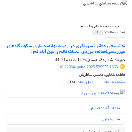
نویسنده =
تلخابی، فاطمه
تعداد مقالات:
1
توانسنجی دفاتر تسهیلگری در زمینه توانمندسازی سکونتگاه‌های
غیررسمی
(مطالعه موردی: محلات قائم و امین آباد قم )
دوره 8، شماره 2، تابستان 1405، صفحه
21-44
10.22034/jpusd.2025.539955.1363
فاطمه تلخابی، محسن شاطریان
مشاهده مقاله
اصل مقاله
1.53 M
مقالات آماده انتشار
شماره جاری
شماره‌های پیشین نشریه