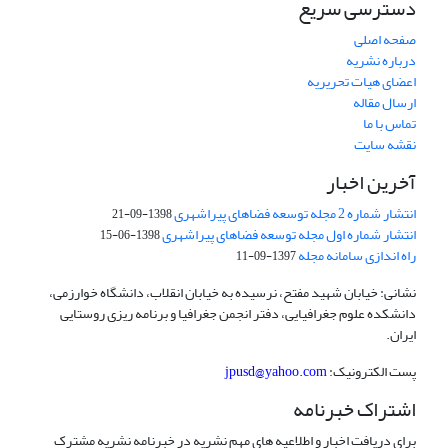
دسترسی سریع
صفحه اصلی
درباره نشریه
اعضای هیات تحریریه
ارسال مقاله
تماس با ما
نقشه سایت
آخرین اخبار
انتشار شماره 2 مجله توسعه فضاهای پیراشهری
1398-09-21
انتشار شماره اول مجله توسعه فضاهای پیراشهری
1398-06-15
راه اندازی سامانه مجله
1397-09-11
نشانی: خیابان شهید مفتح، نرسیده به خیابان انقلاب، دانشگاه خوارزمی،
دانشکده علوم جغرافیایی، دفتر انجمن جغرافیا و برنامه ریزی روستایی
ایران.
پست الکترونیک:
jpusd@yahoo.com
اشتراک خبرنامه
برای دریافت اخبار و اطلاعیه های مهم نشریه در خبرنامه نشریه مشترک