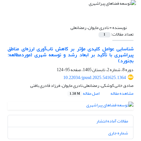
نویسنده =
نادری مایوان، رمضانعلی
تعداد مقالات:
1
شناسایی عوامل کلیدی مؤثر بر کاهش تاب‌آوری لرزه‌ای مناطق
پیراشهری با تأکید بر ابعاد رشد و توسعه شهری (موردمطالعه:
بجنورد)
دوره 8، شماره 2، تابستان 1405، صفحه
95-124
10.22034/jpusd.2025.541625.1364
صادق خانی کوشکی، رمضانعلی نادری مایوان، فرزاد قادری بافتی
مشاهده مقاله
اصل مقاله
1.58 M
مقالات آماده انتشار
شماره جاری