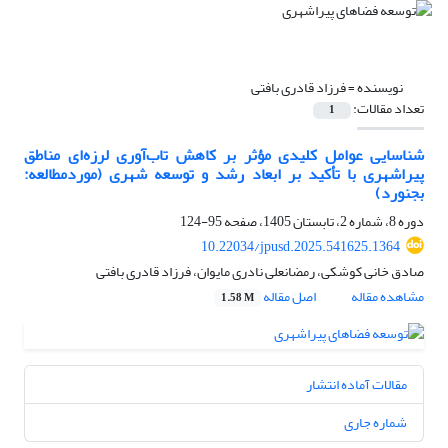
نویسنده =
فرزاد قادری بافتی
تعداد مقالات:
1
شناسایی عوامل کلیدی مؤثر بر کاهش تاب‌آوری لرزه‌ای مناطق
پیراشهری با تأکید بر ابعاد رشد و توسعه شهری (موردمطالعه:
بجنورد)
دوره 8، شماره 2، تابستان 1405، صفحه
95-124
10.22034/jpusd.2025.541625.1364
صادق خانی کوشکی، رمضانعلی نادری مایوان، فرزاد قادری بافتی
مشاهده مقاله
اصل مقاله
1.58 M
مقالات آماده انتشار
شماره جاری