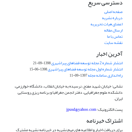
دسترسی سریع
صفحه اصلی
درباره نشریه
اعضای هیات تحریریه
ارسال مقاله
تماس با ما
نقشه سایت
آخرین اخبار
انتشار شماره 2 مجله توسعه فضاهای پیراشهری
1398-09-21
انتشار شماره اول مجله توسعه فضاهای پیراشهری
1398-06-15
راه اندازی سامانه مجله
1397-09-11
نشانی: خیابان شهید مفتح، نرسیده به خیابان انقلاب، دانشگاه خوارزمی،
دانشکده علوم جغرافیایی، دفتر انجمن جغرافیا و برنامه ریزی روستایی
ایران.
پست الکترونیک:
jpusd@yahoo.com
اشتراک خبرنامه
برای دریافت اخبار و اطلاعیه های مهم نشریه در خبرنامه نشریه مشترک