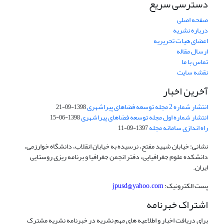
دسترسی سریع
صفحه اصلی
درباره نشریه
اعضای هیات تحریریه
ارسال مقاله
تماس با ما
نقشه سایت
آخرین اخبار
انتشار شماره 2 مجله توسعه فضاهای پیراشهری
1398-09-21
انتشار شماره اول مجله توسعه فضاهای پیراشهری
1398-06-15
راه اندازی سامانه مجله
1397-09-11
نشانی: خیابان شهید مفتح، نرسیده به خیابان انقلاب، دانشگاه خوارزمی،
دانشکده علوم جغرافیایی، دفتر انجمن جغرافیا و برنامه ریزی روستایی
ایران.
پست الکترونیک:
jpusd@yahoo.com
اشتراک خبرنامه
برای دریافت اخبار و اطلاعیه های مهم نشریه در خبرنامه نشریه مشترک