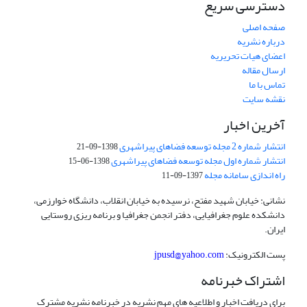
دسترسی سریع
صفحه اصلی
درباره نشریه
اعضای هیات تحریریه
ارسال مقاله
تماس با ما
نقشه سایت
آخرین اخبار
انتشار شماره 2 مجله توسعه فضاهای پیراشهری
1398-09-21
انتشار شماره اول مجله توسعه فضاهای پیراشهری
1398-06-15
راه اندازی سامانه مجله
1397-09-11
نشانی: خیابان شهید مفتح، نرسیده به خیابان انقلاب، دانشگاه خوارزمی،
دانشکده علوم جغرافیایی، دفتر انجمن جغرافیا و برنامه ریزی روستایی
ایران.
پست الکترونیک:
jpusd@yahoo.com
اشتراک خبرنامه
برای دریافت اخبار و اطلاعیه های مهم نشریه در خبرنامه نشریه مشترک