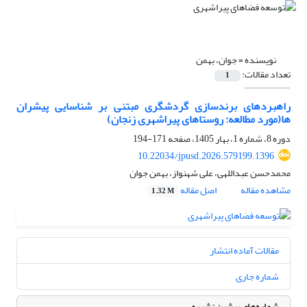
نویسنده =
جوان، بهمن
تعداد مقالات:
1
راهبرد‌های برندسازی گردشگری مبتنی بر شناسایی پیشران
ها(مورد مطالعه: روستاهای پیراشهری زنجان)
دوره 8، شماره 1، بهار 1405، صفحه
171-194
10.22034/jpusd.2026.579199.1396
محمدحسن عبداللهی، علی شهنواز، بهمن جوان
مشاهده مقاله
اصل مقاله
1.32 M
مقالات آماده انتشار
شماره جاری
شماره‌های پیشین نشریه